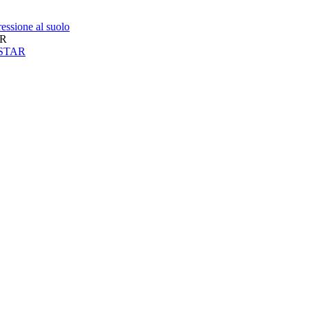
essione al suolo
AR
neSTAR