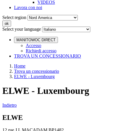
VIDEOS
Lavora con noi
Select region
Select your language
MANITOWOC DIRECT
Accesso
Richiedi accesso
TROVA UN CONCESSIONARIO
Home
Trova un concessionario
ELWE - Luxembourg
ELWE - Luxembourg
Indietro
ELWE
12 rue J.L MACADAM BP1482