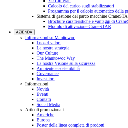
3D Lift Plan
Calcolo del carico sugli stabilizzatori
Programma per il calcolo automatico della pr
Sistema di gestione del parco macchine CraneST
Brochure caratteristiche e vantaggi di Cra
Modulo di attivazione CraneSTAR
AZIENDA
Informazioni su Manitowoc
I nostri valori
La nostra strategia
Our Culture
The Manitowoc Way
La nostra Visione sulla sicurezza
Ambiente e sostenibilità
Governance
Investitori
Informazioni
Novità
Eventi
Contatti
Social Media
Articoli promozionali
Americhe
Europa
Poster della linea completa di prodotti