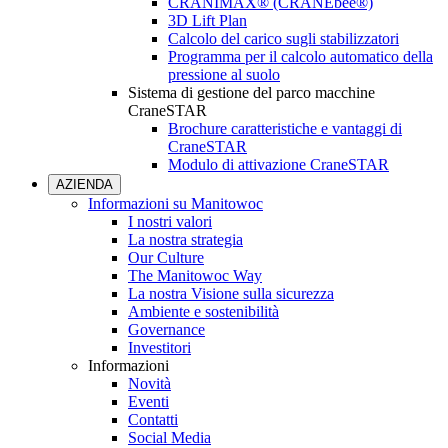
CRANIMAX® (CRANEbee®)
3D Lift Plan
Calcolo del carico sugli stabilizzatori
Programma per il calcolo automatico della
pressione al suolo
Sistema di gestione del parco macchine
CraneSTAR
Brochure caratteristiche e vantaggi di
CraneSTAR
Modulo di attivazione CraneSTAR
AZIENDA
Informazioni su Manitowoc
I nostri valori
La nostra strategia
Our Culture
The Manitowoc Way
La nostra Visione sulla sicurezza
Ambiente e sostenibilità
Governance
Investitori
Informazioni
Novità
Eventi
Contatti
Social Media