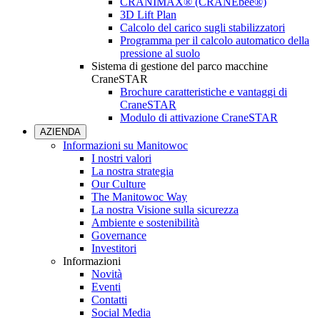
CRANIMAX® (CRANEbee®)
3D Lift Plan
Calcolo del carico sugli stabilizzatori
Programma per il calcolo automatico della
pressione al suolo
Sistema di gestione del parco macchine
CraneSTAR
Brochure caratteristiche e vantaggi di
CraneSTAR
Modulo di attivazione CraneSTAR
AZIENDA
Informazioni su Manitowoc
I nostri valori
La nostra strategia
Our Culture
The Manitowoc Way
La nostra Visione sulla sicurezza
Ambiente e sostenibilità
Governance
Investitori
Informazioni
Novità
Eventi
Contatti
Social Media