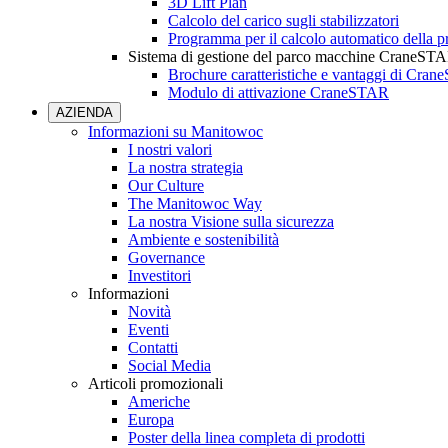
3D Lift Plan
Calcolo del carico sugli stabilizzatori
Programma per il calcolo automatico della pr
Sistema di gestione del parco macchine CraneST
Brochure caratteristiche e vantaggi di Cra
Modulo di attivazione CraneSTAR
AZIENDA
Informazioni su Manitowoc
I nostri valori
La nostra strategia
Our Culture
The Manitowoc Way
La nostra Visione sulla sicurezza
Ambiente e sostenibilità
Governance
Investitori
Informazioni
Novità
Eventi
Contatti
Social Media
Articoli promozionali
Americhe
Europa
Poster della linea completa di prodotti