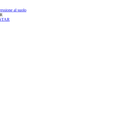
essione al suolo
AR
neSTAR