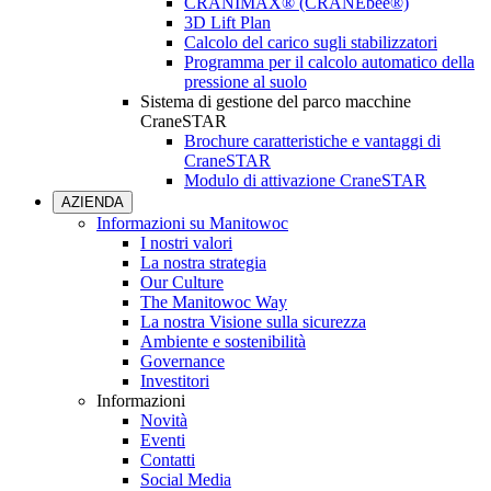
CRANIMAX® (CRANEbee®)
3D Lift Plan
Calcolo del carico sugli stabilizzatori
Programma per il calcolo automatico della
pressione al suolo
Sistema di gestione del parco macchine
CraneSTAR
Brochure caratteristiche e vantaggi di
CraneSTAR
Modulo di attivazione CraneSTAR
AZIENDA
Informazioni su Manitowoc
I nostri valori
La nostra strategia
Our Culture
The Manitowoc Way
La nostra Visione sulla sicurezza
Ambiente e sostenibilità
Governance
Investitori
Informazioni
Novità
Eventi
Contatti
Social Media