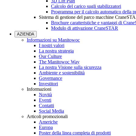
3D Lift Plan
Calcolo del carico sugli stabilizzatori
Programma per il calcolo automatico della pr
Sistema di gestione del parco macchine CraneST
Brochure caratteristiche e vantaggi di Cra
Modulo di attivazione CraneSTAR
AZIENDA
Informazioni su Manitowoc
I nostri valori
La nostra strategia
Our Culture
The Manitowoc Way
La nostra Visione sulla sicurezza
Ambiente e sostenibilità
Governance
Investitori
Informazioni
Novità
Eventi
Contatti
Social Media
Articoli promozionali
Americhe
Europa
Poster della linea completa di prodotti