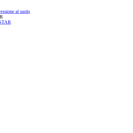
essione al suolo
AR
neSTAR