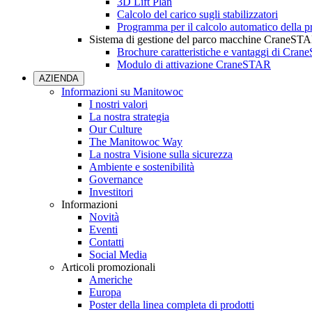
3D Lift Plan
Calcolo del carico sugli stabilizzatori
Programma per il calcolo automatico della pr
Sistema di gestione del parco macchine CraneST
Brochure caratteristiche e vantaggi di Cra
Modulo di attivazione CraneSTAR
AZIENDA
Informazioni su Manitowoc
I nostri valori
La nostra strategia
Our Culture
The Manitowoc Way
La nostra Visione sulla sicurezza
Ambiente e sostenibilità
Governance
Investitori
Informazioni
Novità
Eventi
Contatti
Social Media
Articoli promozionali
Americhe
Europa
Poster della linea completa di prodotti