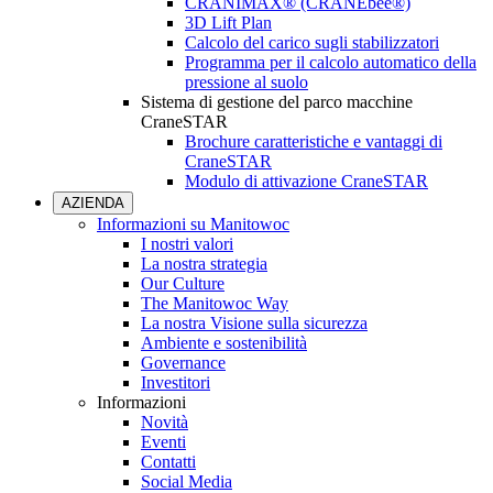
CRANIMAX® (CRANEbee®)
3D Lift Plan
Calcolo del carico sugli stabilizzatori
Programma per il calcolo automatico della
pressione al suolo
Sistema di gestione del parco macchine
CraneSTAR
Brochure caratteristiche e vantaggi di
CraneSTAR
Modulo di attivazione CraneSTAR
AZIENDA
Informazioni su Manitowoc
I nostri valori
La nostra strategia
Our Culture
The Manitowoc Way
La nostra Visione sulla sicurezza
Ambiente e sostenibilità
Governance
Investitori
Informazioni
Novità
Eventi
Contatti
Social Media