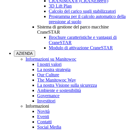
CRANIMAX® (CRANEbee®)
3D Lift Plan
Calcolo del carico sugli stabilizzatori
Programma per il calcolo automatico della
pressione al suolo
Sistema di gestione del parco macchine
CraneSTAR
Brochure caratteristiche e vantaggi di
CraneSTAR
Modulo di attivazione CraneSTAR
AZIENDA
Informazioni su Manitowoc
I nostri valori
La nostra strategia
Our Culture
The Manitowoc Way
La nostra Visione sulla sicurezza
Ambiente e sostenibilità
Governance
Investitori
Informazioni
Novità
Eventi
Contatti
Social Media