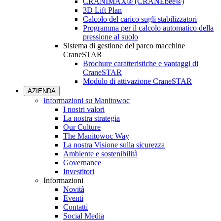
CRANIMAX® (CRANEbee®)
3D Lift Plan
Calcolo del carico sugli stabilizzatori
Programma per il calcolo automatico della
pressione al suolo
Sistema di gestione del parco macchine
CraneSTAR
Brochure caratteristiche e vantaggi di
CraneSTAR
Modulo di attivazione CraneSTAR
AZIENDA
Informazioni su Manitowoc
I nostri valori
La nostra strategia
Our Culture
The Manitowoc Way
La nostra Visione sulla sicurezza
Ambiente e sostenibilità
Governance
Investitori
Informazioni
Novità
Eventi
Contatti
Social Media