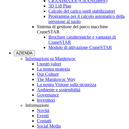
CRANIMAX® (CRANEbee®)
3D Lift Plan
Calcolo del carico sugli stabilizzatori
Programma per il calcolo automatico della
pressione al suolo
Sistema di gestione del parco macchine
CraneSTAR
Brochure caratteristiche e vantaggi di
CraneSTAR
Modulo di attivazione CraneSTAR
AZIENDA
Informazioni su Manitowoc
I nostri valori
La nostra strategia
Our Culture
The Manitowoc Way
La nostra Visione sulla sicurezza
Ambiente e sostenibilità
Governance
Investitori
Informazioni
Novità
Eventi
Contatti
Social Media