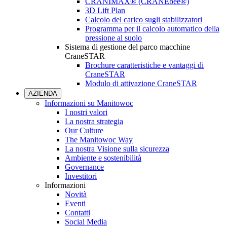
CRANIMAX® (CRANEbee®)
3D Lift Plan
Calcolo del carico sugli stabilizzatori
Programma per il calcolo automatico della
pressione al suolo
Sistema di gestione del parco macchine
CraneSTAR
Brochure caratteristiche e vantaggi di
CraneSTAR
Modulo di attivazione CraneSTAR
AZIENDA
Informazioni su Manitowoc
I nostri valori
La nostra strategia
Our Culture
The Manitowoc Way
La nostra Visione sulla sicurezza
Ambiente e sostenibilità
Governance
Investitori
Informazioni
Novità
Eventi
Contatti
Social Media