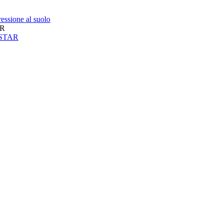
essione al suolo
AR
neSTAR