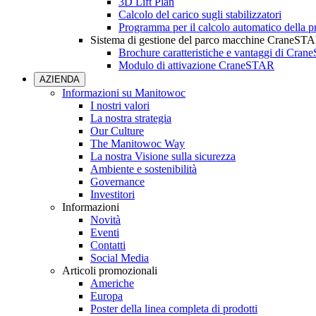
3D Lift Plan
Calcolo del carico sugli stabilizzatori
Programma per il calcolo automatico della pr
Sistema di gestione del parco macchine CraneST
Brochure caratteristiche e vantaggi di Cra
Modulo di attivazione CraneSTAR
AZIENDA
Informazioni su Manitowoc
I nostri valori
La nostra strategia
Our Culture
The Manitowoc Way
La nostra Visione sulla sicurezza
Ambiente e sostenibilità
Governance
Investitori
Informazioni
Novità
Eventi
Contatti
Social Media
Articoli promozionali
Americhe
Europa
Poster della linea completa di prodotti