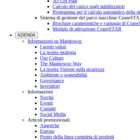
3D Lift Plan
Calcolo del carico sugli stabilizzatori
Programma per il calcolo automatico della pr
Sistema di gestione del parco macchine CraneST
Brochure caratteristiche e vantaggi di Cra
Modulo di attivazione CraneSTAR
AZIENDA
Informazioni su Manitowoc
I nostri valori
La nostra strategia
Our Culture
The Manitowoc Way
La nostra Visione sulla sicurezza
Ambiente e sostenibilità
Governance
Investitori
Informazioni
Novità
Eventi
Contatti
Social Media
Articoli promozionali
Americhe
Europa
Poster della linea completa di prodotti