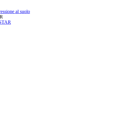
essione al suolo
AR
neSTAR