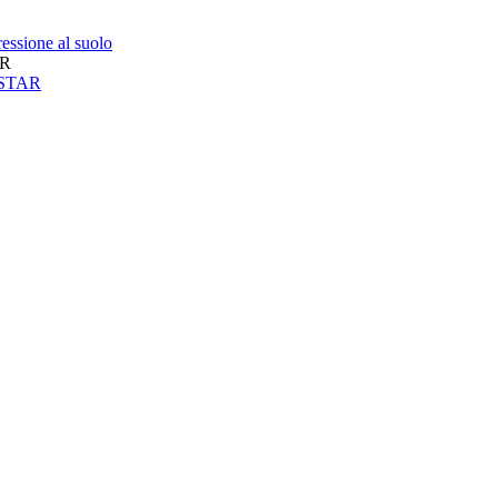
essione al suolo
AR
neSTAR