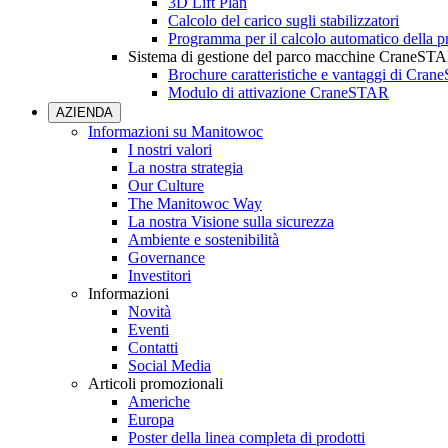
3D Lift Plan
Calcolo del carico sugli stabilizzatori
Programma per il calcolo automatico della pr
Sistema di gestione del parco macchine CraneST
Brochure caratteristiche e vantaggi di Cra
Modulo di attivazione CraneSTAR
AZIENDA
Informazioni su Manitowoc
I nostri valori
La nostra strategia
Our Culture
The Manitowoc Way
La nostra Visione sulla sicurezza
Ambiente e sostenibilità
Governance
Investitori
Informazioni
Novità
Eventi
Contatti
Social Media
Articoli promozionali
Americhe
Europa
Poster della linea completa di prodotti