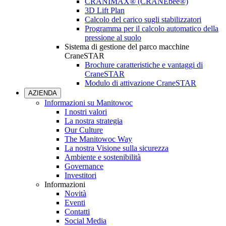
CRANIMAX® (CRANEbee®)
3D Lift Plan
Calcolo del carico sugli stabilizzatori
Programma per il calcolo automatico della
pressione al suolo
Sistema di gestione del parco macchine
CraneSTAR
Brochure caratteristiche e vantaggi di
CraneSTAR
Modulo di attivazione CraneSTAR
AZIENDA
Informazioni su Manitowoc
I nostri valori
La nostra strategia
Our Culture
The Manitowoc Way
La nostra Visione sulla sicurezza
Ambiente e sostenibilità
Governance
Investitori
Informazioni
Novità
Eventi
Contatti
Social Media