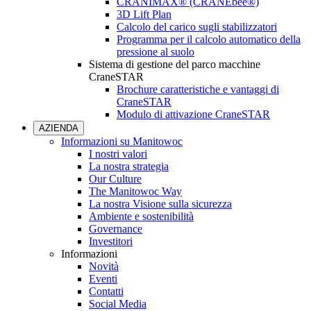
CRANIMAX® (CRANEbee®)
3D Lift Plan
Calcolo del carico sugli stabilizzatori
Programma per il calcolo automatico della
pressione al suolo
Sistema di gestione del parco macchine
CraneSTAR
Brochure caratteristiche e vantaggi di
CraneSTAR
Modulo di attivazione CraneSTAR
AZIENDA
Informazioni su Manitowoc
I nostri valori
La nostra strategia
Our Culture
The Manitowoc Way
La nostra Visione sulla sicurezza
Ambiente e sostenibilità
Governance
Investitori
Informazioni
Novità
Eventi
Contatti
Social Media