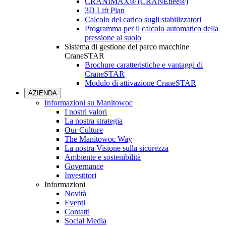
CRANIMAX® (CRANEbee®)
3D Lift Plan
Calcolo del carico sugli stabilizzatori
Programma per il calcolo automatico della
pressione al suolo
Sistema di gestione del parco macchine
CraneSTAR
Brochure caratteristiche e vantaggi di
CraneSTAR
Modulo di attivazione CraneSTAR
AZIENDA
Informazioni su Manitowoc
I nostri valori
La nostra strategia
Our Culture
The Manitowoc Way
La nostra Visione sulla sicurezza
Ambiente e sostenibilità
Governance
Investitori
Informazioni
Novità
Eventi
Contatti
Social Media