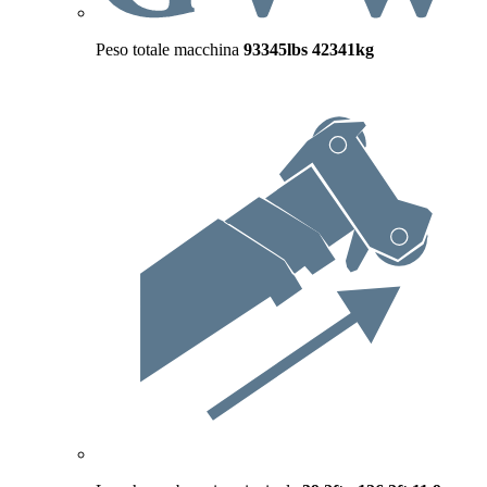
Peso totale macchina
93345lbs
42341kg