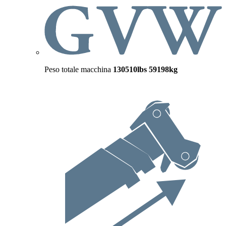
Peso totale macchina
130510lbs
59198kg