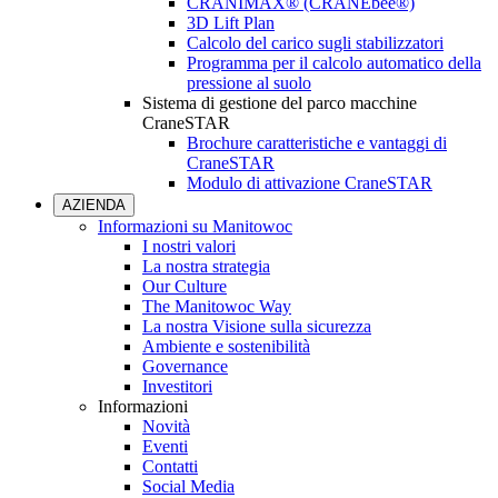
CRANIMAX® (CRANEbee®)
3D Lift Plan
Calcolo del carico sugli stabilizzatori
Programma per il calcolo automatico della
pressione al suolo
Sistema di gestione del parco macchine
CraneSTAR
Brochure caratteristiche e vantaggi di
CraneSTAR
Modulo di attivazione CraneSTAR
AZIENDA
Informazioni su Manitowoc
I nostri valori
La nostra strategia
Our Culture
The Manitowoc Way
La nostra Visione sulla sicurezza
Ambiente e sostenibilità
Governance
Investitori
Informazioni
Novità
Eventi
Contatti
Social Media