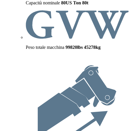
Capacità nominale
80US Ton
80t
Peso totale macchina
99820lbs
45278kg