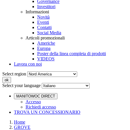
Governance
Investitori
Informazioni
Novità
Eventi
Contatti
Social Media
Articoli promozionali
Americhe
Europa
Poster della linea completa di prodotti
VIDEOS
Lavora con noi
Select region
Select your language
MANITOWOC DIRECT
Accesso
Richiedi accesso
TROVA UN CONCESSIONARIO
Home
GROVE