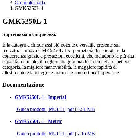
Gru multistrada
GMK5250L-1
GMK5250L-1
Supremazia a cinque assi.
È la autogrù a cinque assi più potente e versatile presente sul
mercato: la nuova GMK5250L-1 vi permetterà di sbaragliare la
concorrenza grazie a prestazioni eccellenti, che includono la più alta
capacità nominale, il migliore diagramma di carico della rispettiva
categoria, la migliore manovrabilità, la maggiore rapidità di
allestimento e la maggiore praticità e comfort per l’operatore.
Documentazione
GMK5250L-1 - Imperial
|
Guida prodotti
|
MULTI
|
pdf
|
5.51 MB
GMK5250L-1 - Metric
|
Guida prodotti
|
MULTI
|
pdf
|
7.16 MB