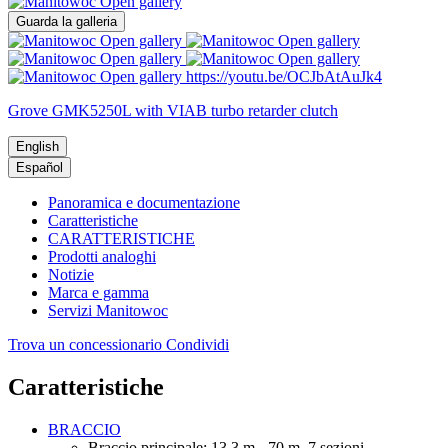
Open gallery
Guarda la galleria
Open gallery
Open gallery
Open gallery
Open gallery
Open gallery
https://youtu.be/OCJbAtAuJk4
Grove GMK5250L with VIAB turbo retarder clutch
English
Español
Panoramica e documentazione
Caratteristiche
CARATTERISTICHE
Prodotti analoghi
Notizie
Marca e gamma
Servizi Manitowoc
Trova un concessionario
Condividi
Caratteristiche
BRACCIO
Braccio principale: 13,3 m - 70 m, 7 sezioni