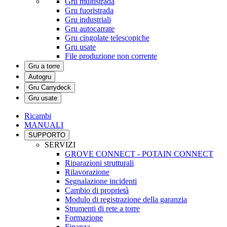
Gru multistrada
Gru fuoristrada
Gru industriali
Gru autocarrate
Gru cingolate telescopiche
Gru usate
File produzione non corrente
Gru a torre
Autogru
Gru Carrydeck
Gru usate
Ricambi
MANUALI
SUPPORTO
SERVIZI
GROVE CONNECT - POTAIN CONNECT
Riparazioni strutturali
Rilavorazione
Segnalazione incidenti
Cambio di proprietà
Modulo di registrazione della garanzia
Strumenti di rete a torre
Formazione
Finanza