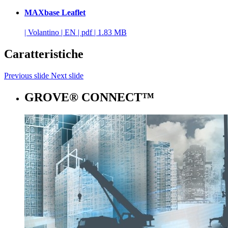
MAXbase Leaflet
|
Volantino
|
EN
|
pdf
|
1.83 MB
Caratteristiche
Previous slide
Next slide
GROVE® CONNECT™