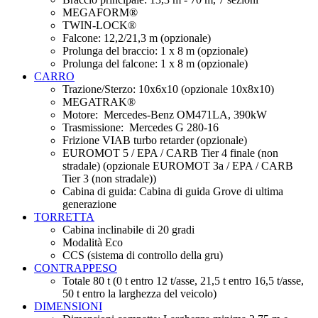
MEGAFORM®
TWIN-LOCK®
Falcone: 12,2/21,3 m (opzionale)
Prolunga del braccio: 1 x 8 m (opzionale)
Prolunga del falcone: 1 x 8 m (opzionale)
CARRO
Trazione/Sterzo: 10x6x10 (opzionale 10x8x10)
MEGATRAK®
Motore: Mercedes-Benz OM471LA, 390kW
Trasmissione: Mercedes G 280-16
Frizione VIAB turbo retarder (opzionale)
EUROMOT 5 / EPA / CARB Tier 4 finale (non
stradale) (opzionale EUROMOT 3a / EPA / CARB
Tier 3 (non stradale))
Cabina di guida: Cabina di guida Grove di ultima
generazione
TORRETTA
Cabina inclinabile di 20 gradi
Modalità Eco
CCS (sistema di controllo della gru)
CONTRAPPESO
Totale 80 t (0 t entro 12 t/asse, 21,5 t entro 16,5 t/asse,
50 t entro la larghezza del veicolo)
DIMENSIONI