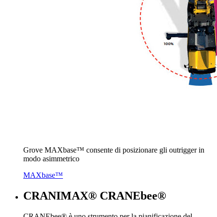
Grove MAXbase™ consente di posizionare gli outrigger in
modo asimmetrico
MAXbase™
CRANIMAX® CRANEbee®
CRANEbee® è uno strumento per la pianificazione del