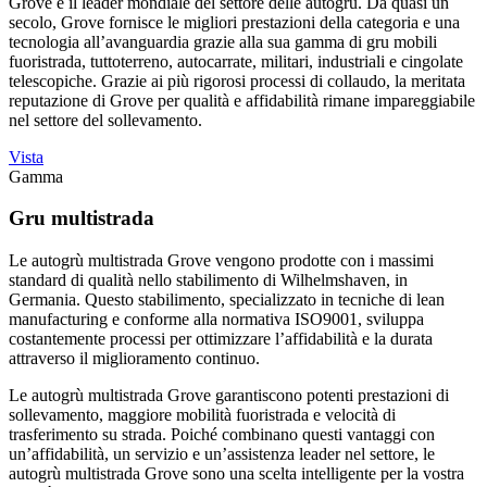
Grove è il leader mondiale del settore delle autogrù. Da quasi un
secolo, Grove fornisce le migliori prestazioni della categoria e una
tecnologia all’avanguardia grazie alla sua gamma di gru mobili
fuoristrada, tuttoterreno, autocarrate, militari, industriali e cingolate
telescopiche. Grazie ai più rigorosi processi di collaudo, la meritata
reputazione di Grove per qualità e affidabilità rimane impareggiabile
nel settore del sollevamento.
Vista
Gamma
Gru multistrada
Le autogrù multistrada Grove vengono prodotte con i massimi
standard di qualità nello stabilimento di Wilhelmshaven, in
Germania. Questo stabilimento, specializzato in tecniche di lean
manufacturing e conforme alla normativa ISO9001, sviluppa
costantemente processi per ottimizzare l’affidabilità e la durata
attraverso il miglioramento continuo.
Le autogrù multistrada Grove garantiscono potenti prestazioni di
sollevamento, maggiore mobilità fuoristrada e velocità di
trasferimento su strada. Poiché combinano questi vantaggi con
un’affidabilità, un servizio e un’assistenza leader nel settore, le
autogrù multistrada Grove sono una scelta intelligente per la vostra