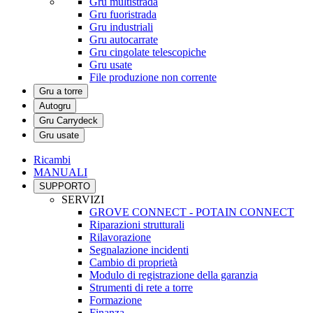
Gru multistrada
Gru fuoristrada
Gru industriali
Gru autocarrate
Gru cingolate telescopiche
Gru usate
File produzione non corrente
Gru a torre
Autogru
Gru Carrydeck
Gru usate
Ricambi
MANUALI
SUPPORTO
SERVIZI
GROVE CONNECT - POTAIN CONNECT
Riparazioni strutturali
Rilavorazione
Segnalazione incidenti
Cambio di proprietà
Modulo di registrazione della garanzia
Strumenti di rete a torre
Formazione
Finanza