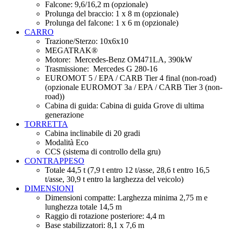
Falcone: 9,6/16,2 m (opzionale)
Prolunga del braccio: 1 x 8 m (opzionale)
Prolunga del falcone: 1 x 6 m (opzionale)
CARRO
Trazione/Sterzo: 10x6x10
MEGATRAK®
Motore: Mercedes-Benz OM471LA, 390kW
Trasmissione: Mercedes G 280-16
EUROMOT 5 / EPA / CARB Tier 4 final (non-road)
(opzionale EUROMOT 3a / EPA / CARB Tier 3 (non-
road))
Cabina di guida: Cabina di guida Grove di ultima
generazione
TORRETTA
Cabina inclinabile di 20 gradi
Modalità Eco
CCS (sistema di controllo della gru)
CONTRAPPESO
Totale 44,5 t (7,9 t entro 12 t/asse, 28,6 t entro 16,5
t/asse, 30,9 t entro la larghezza del veicolo)
DIMENSIONI
Dimensioni compatte: Larghezza minima 2,75 m e
lunghezza totale 14,5 m
Raggio di rotazione posteriore: 4,4 m
Base stabilizzatori: 8,1 x 7,6 m