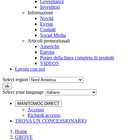
Governance
Investitori
Informazioni
Novità
Eventi
Contatti
Social Media
Articoli promozionali
Americhe
Europa
Poster della linea completa di prodotti
VIDEOS
Lavora con noi
Select region
Select your language
MANITOWOC DIRECT
Accesso
Richiedi accesso
TROVA UN CONCESSIONARIO
Home
GROVE